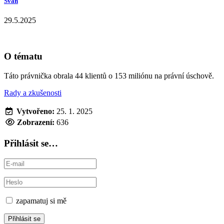
Svan
29.5.2025
O tématu
Táto právnička obrala 44 klientů o 153 miliónu na právní úschově.
Rady a zkušenosti
Založeno
Vytvořeno:
25. 1. 2025
Zobrazení:
636
Přihlásit se…
zapamatuj si mě