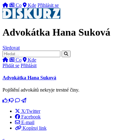
Co
Kde
Přihlásit se
Advokátka Hana Suková
Sledovat
Co
Kde
Přidát se
Přihlásit
Advokátka Hana Suková
Pojištění advokátů nekryje trestné činy.
X/Twitter
Facebook
E-mail
Kopíruj link